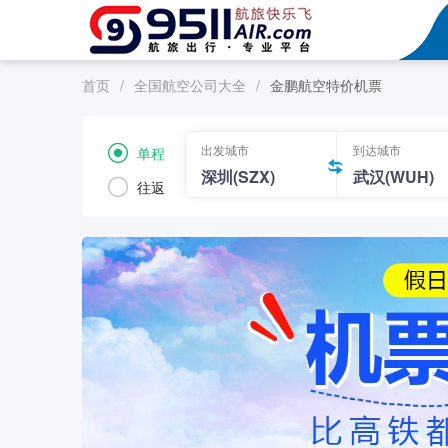
首页
/
全国航空公司大全
/
金鹏航空特价机票
出发城市
到达城市
单程
往返