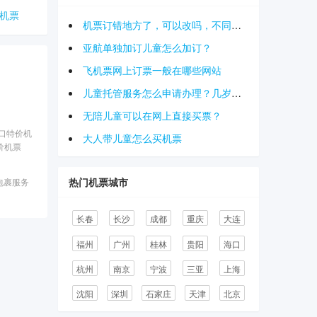
机票
机票订错地方了，可以改吗，不同的机场机票改签
亚航单独加订儿童怎么加订？
飞机票网上订票一般在哪些网站
儿童托管服务怎么申请办理？几岁的小孩可以办理？
无陪儿童可以在网上直接买票？
口特价机
大人带儿童怎么买机票
价机票
热门机票城市
包裹服务
长春
长沙
成都
重庆
大连
福州
广州
桂林
贵阳
海口
杭州
南京
宁波
三亚
上海
沈阳
深圳
石家庄
天津
北京