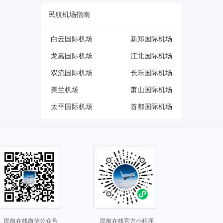
民航机场指南
白云国际机场
新郑国际机场
龙嘉国际机场
江北国际机场
双流国际机场
长乐国际机场
美兰机场
萧山国际机场
太平国际机场
首都国际机场
民航在线微信公众号
民航在线官方小程序