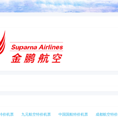
特价机票
九元航空特价机票
中国国航特价机票
成都航空特价