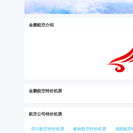
金鹏航空介绍
金鹏航空特价机票
航空公司特价机票
四川航空特价机票
春秋航空特价机票
湖南航空