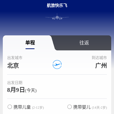
航旅快乐飞
单程
往返
出发城市
到达城市
北京
广州
出发日期
8月9日
(今天)
携带儿童
携带婴儿
(2-12岁)
(14天-2岁)