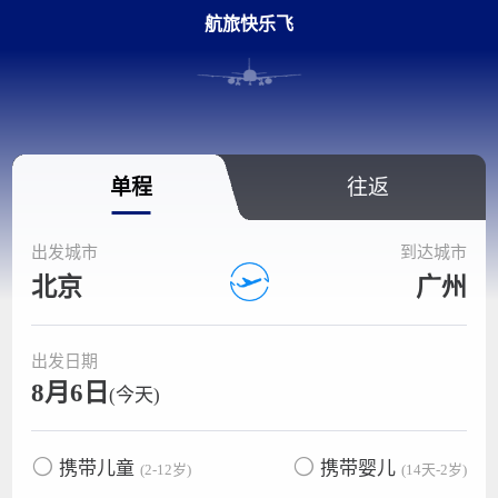
航旅快乐飞
单程
往返
出发城市
到达城市
北京
广州
出发日期
8月6日
(今天)
携带儿童
携带婴儿
(2-12岁)
(14天-2岁)