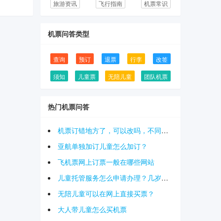
旅游资讯
飞行指南
机票常识
机票问答类型
查询
预订
退票
行李
改签
须知
儿童票
无陪儿童
团队机票
热门机票问答
机票订错地方了，可以改吗，不同的机场机票改签
亚航单独加订儿童怎么加订？
飞机票网上订票一般在哪些网站
儿童托管服务怎么申请办理？几岁的小孩可以办理？
无陪儿童可以在网上直接买票？
大人带儿童怎么买机票