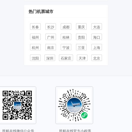
热门机票城市
长春
长沙
成都
重庆
大连
福州
广州
桂林
贵阳
海口
杭州
南京
宁波
三亚
上海
沈阳
深圳
石家庄
天津
北京
民航在线微信公众号
民航在线官方小程序