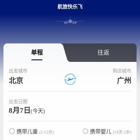
航旅快乐飞
单程
往返
出发城市
到达城市
北京
广州
出发日期
8月7日
(今天)
携带儿童
携带婴儿
(2-12岁)
(14天-2岁)